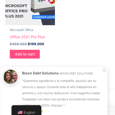
Microsoft Office
Office 2021 Pro Plus
Original
Current
$
490.000
$
199.000
price
price
was:
is:
Add to cart
$490.000.
$199.000.
Bison Debt Solutions
BISON DEBT SOLUTIONS
"Queremos agradecer a la compañía  plusclic por su 
servicio y apoyo .Durante todo el año trabajamos en 
armonia y con mucha dedicacion .Fue magnifico haber 
Copyright © 2026 | Powered by Plusclic
Trabajado con ellos nos ayudo a incrementar nuestras 
ventas en un 100%..Gracias ."
English