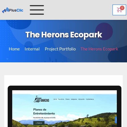
The Herons Ecopark
Home
Internal
Project Portfolio
The Herons Ecopark