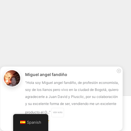
Miguel angel fandiño
"Hola soy Miguel angel fandiño, de profesión economista,
soy de los llanos pero vivo en la ciudad de Bogotá, quiero
agradecerle a Juan David y Plusclic, por su colaboración
y su excelente forma de ser, vendiendo me un excelente
Copyright © 2026 | Powered by Plusclic
producto el O..."
VER MÁS
Spanish